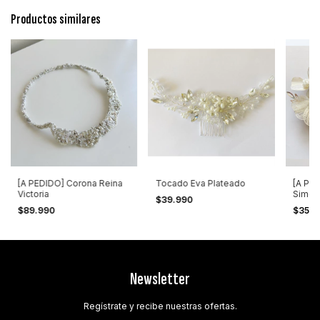
Productos similares
[A PEDIDO] Corona Reina
Tocado Eva Plateado
[A PE
Victoria
Simon
$39.990
$89.990
$35.
Newsletter
Regístrate y recibe nuestras ofertas.