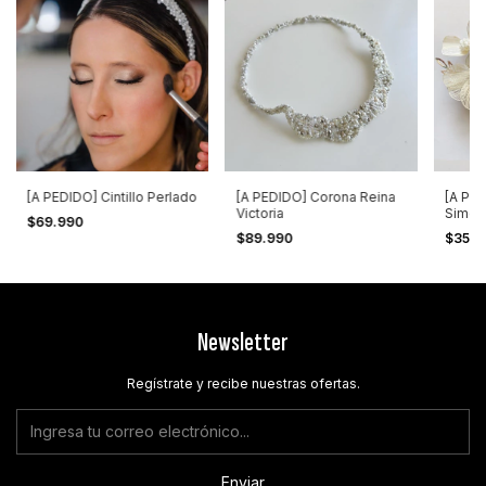
[A PEDIDO] Cintillo Perlado
[A PEDIDO] Corona Reina
[A PE
Victoria
Simon
$69.990
$89.990
$35.
Newsletter
Regístrate y recibe nuestras ofertas.