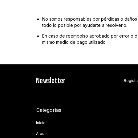
No somos responsables por pérdidas o daños 
todo lo posible por ayudarte a resolverlo.
En caso de reembolso aprobado por error o dañ
mismo medio de pago utilizado.
Newsletter
Regístr
Categorías
Inicio
Aros