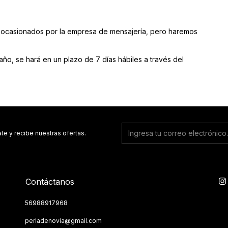
ocasionados por la empresa de mensajería, pero haremos
o, se hará en un plazo de 7 días hábiles a través del
ate y recibe nuestras ofertas.
Contáctanos
56988917968
perladenovia@gmail.com